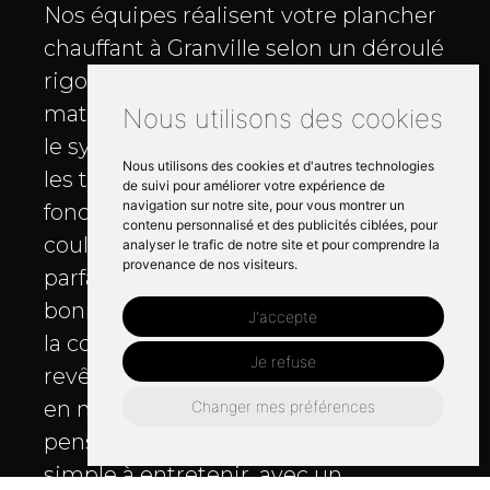
Nos équipes réalisent votre plancher
chauffant à Granville selon un déroulé
rigoureux. Après l’étude du sol et des
matériaux, nous posons l’isolant puis
Nous utilisons des cookies
le système de tubes ou câbles, avant
Nous utilisons des cookies et d'autres technologies
les tests d’étanchéité et de
de suivi pour améliorer votre expérience de
navigation sur notre site, pour vous montrer un
fonctionnement du chauffage. Nous
contenu personnalisé et des publicités ciblées, pour
coulons ensuite une chape fluide
analyser le trafic de notre site et pour comprendre la
provenance de nos visiteurs.
parfaitement nivelée pour garantir la
bonne transmission de la chaleur et
J'accepte
la compatibilité avec vos
Je refuse
revêtements. En rénovation comme
en neuf, chaque installation est
Changer mes préférences
pensée pour être eco, durable et
simple à entretenir, avec un