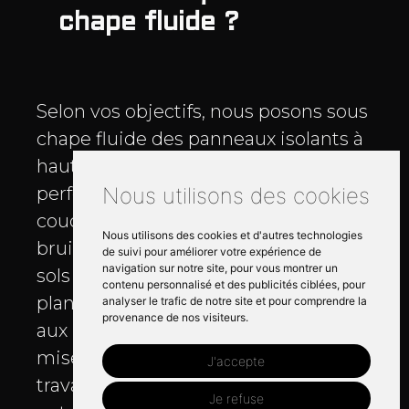
chape fluide ?
Selon vos objectifs, nous posons sous
chape fluide des panneaux isolants à
haute résistance pour renforcer la
Nous utilisons des cookies
performance thermique et des sous
couches résilientes pour limiter les
Nous utilisons des cookies et d'autres technologies
bruits d’impact. Cette isolation des
de suivi pour améliorer votre expérience de
navigation sur notre site, pour vous montrer un
sols à Cherbourg s’adapte aux
contenu personnalisé et des publicités ciblées, pour
planchers sur terre plein, aux dalles et
analyser le trafic de notre site et pour comprendre la
provenance de nos visiteurs.
aux planchers chauffants, avec une
mise en œuvre compatible avec vos
J'accepte
travaux. Après une etude sur site,
Je refuse