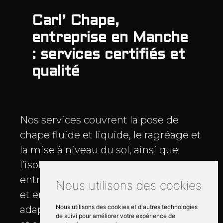
Carl’ Chape,
entreprise en Manche
: services certifiés et
qualité
Nos services couvrent la pose de
chape fluide et liquide, le ragréage et
la mise à niveau du sol, ainsi que
l’isolation avant revêtement. Notre
entreprise intervient en construction
Nous utilisons des cookies
et en renovation, avec des chapes
Nous utilisons des cookies et d'autres technologies
adaptées aux contraintes thermiques
de suivi pour améliorer votre expérience de